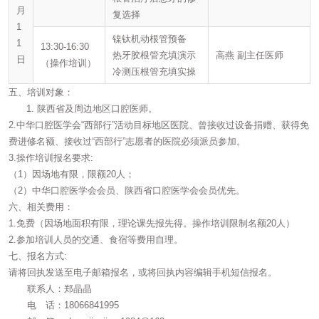
月
复选择
1
镍钛机动根管预备
1
13:30-16:30
热牙胶根管充填演示
高燕 副主任医师
日
（操作培训）
冷测压根管充填实操
五、培训对象：
陕西省及周边地区口腔医师。
2.中华口腔医学会“西部行”活动目标地区医院、曾接收过设备捐赠、获得免
费进修名额、接收过“西部行”志愿者的医院必须派员参加。
3.操作培训报名要求:
（1）因场地有限，限额20人；
（2）中华口腔医学会会员、陕西省口腔医学会会员优先。
六、相关费用：
1.免费（因场地面积有限，理论课先报先得。操作培训限制名额20人）
2.参加培训人员的交通、食宿等费用自理。
七、报名方式:
请将回执发送至电子邮箱报名，或将回执内容编辑手机短信报名。
联系人：郑晶晶
电 话：18066841995