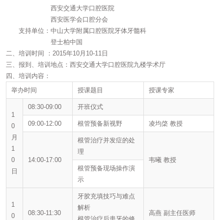
西安交通大学口腔医院
西安医学会口腔分会
支持单位：中山大学附属口腔医院牙体牙髓科
登士柏中国
二、培训时间 ：2015年10月10-11日
三、报到、培训地点：西安交通大学口腔医院九楼学术厅
四、培训内容：
举办时间
授课题目
授课专家
08:30-09:00
开班仪式
1
09:00-12:00
根管预备新视野
凌均棨 教授
0
月
根管治疗并发症的处
1
理
0
14:00-17:00
韦曦 教授
根管预备现场操作演
日
示
牙胶充填技巧与难点
1
解析
08:30-11:30
高燕 副主任医师
0
根管治疗后患牙的修